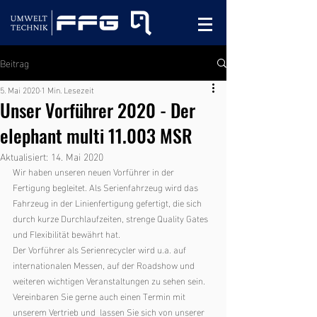
Beitrag
5. Mai 2020
1 Min. Lesezeit
Unser Vorführer 2020 - Der
elephant multi 11.003 MSR
Aktualisiert:
14. Mai 2020
Wir haben unseren neuen Vorführer in der 
Fertigung begleitet. Als Serienfahrzeug wird das 
Fahrzeug in der Linienfertigung gefertigt, die sich 
durch kurze Durchlaufzeiten, strenge Quality Gates 
und Flexibilität bewährt hat. 
Der Vorführer als Serienrecycler wird u.a. auf 
internationalen Messen, auf der Roadshow und 
weiteren wichtigen Veranstaltungen zu sehen sein. 
Vereinbaren Sie gerne auch einen Termin mit 
unserem Vertrieb und  lassen Sie sich von unserer 