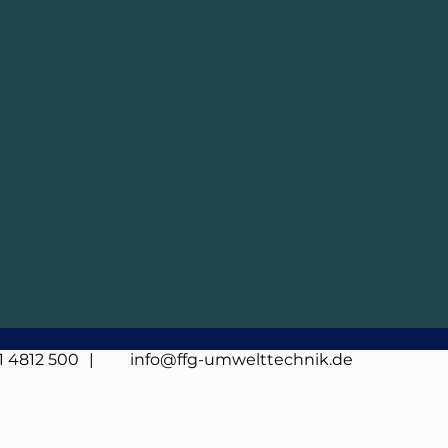
1 4812 500
| info@ffg-umwelttechnik.de