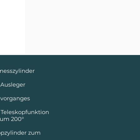
messzylinder
Ausleger
lvorganges
Teleskopfunktion
 um 200°
opzylinder zum