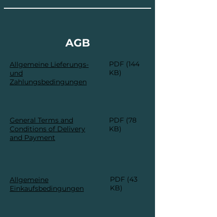
AGB
PDF (144
Allgemeine Lieferungs-
KB)
und
Zahlungsbedingungen
General Terms and
PDF (78
Conditions of Delivery
KB)
and Payment
PDF (43
Allgemeine
KB)
Einkaufsbedingungen