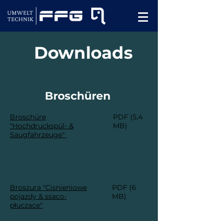
Downloads
Broschüren
Broschüre
PDF (5,4
"Hochdruckspül- &
MB)
Saugfahrzeuge"
Broszura "Cisnieniowe
PDF (6
pojazdy & ssaco-
MB)
płuczace"