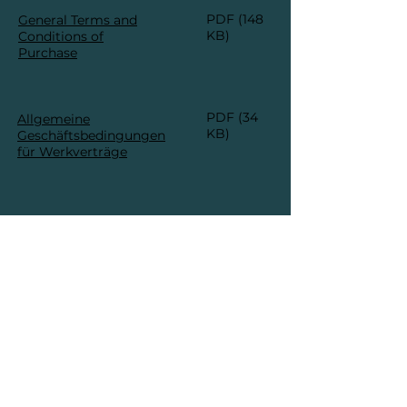
PDF (148
General Terms and
KB)
Conditions of
Purchase
PDF (34
Allgemeine
KB)
Geschäftsbedingungen
für Werkverträge
PDF (5,2
Ethik-
MB)
Verhaltensregeln
FFG Umwelttechnik GmbH & Co. KG
| Mads-Clausen-Str. 7, 24939 Flensburg