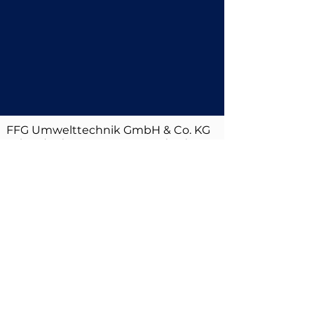
FFG Umwelttechnik GmbH & Co. KG
| Mads-Clausen-Str. 7, 24939 Flensburg
| info@ffg-umwelttechnik.de
| +49
461 4812 500
Impressum
|
Datenschutz
|
Downloads
|
Zertifizierungen