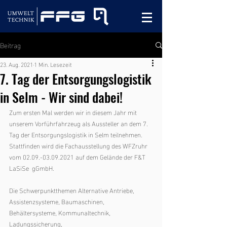
Beitrag
23. Aug. 2021
1 Min. Lesezeit
7. Tag der Entsorgungslogistik
in Selm - Wir sind dabei!
Zum ersten Mal werden wir in diesem Jahr mit 
unserem Vorführfahrzeug als Aussteller an dem 7. 
Tag der Entsorgungslogistik in Selm teilnehmen. 
Stattfinden wird die Fachausstellung des WFZruhr 
vom 02.09.-03.09.2021 auf dem Gelände der F&T  
LaSiSe  gGmbH. 
Die Schwerpunktthemen Alternative Antriebe, 
Assistenzsysteme, Baumaschinen, 
Behältersysteme, Kommunaltechnik, 
Ladungssicherung, 