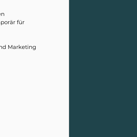
en 
orär für 
und Marketing 