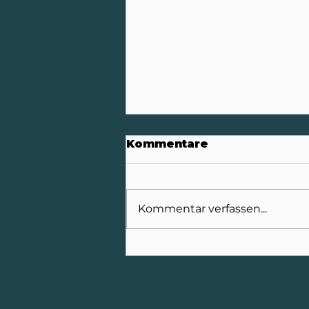
Kommentare
Kommentar verfassen...
Erfolgreiche IFAT 2026
für die FFG
Umwelttechnik