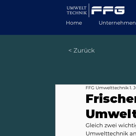
Home
Unternehmen
< Zurück
FFG Umwelttechnik
1. 
Frische
Umwelt
Gleich zwei wicht
Umwelttechnik an