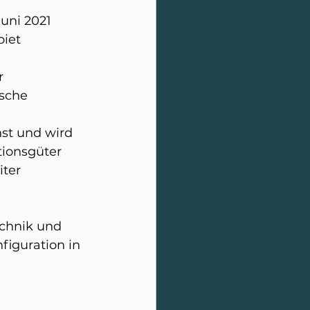
uni 2021 
iet 
r 
sche 
st und wird 
tionsgüter 
ter 
chnik und 
figuration in 