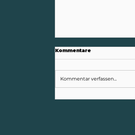
Kommentare
Kommentar verfassen...
Erfolgreiche IFAT 2026
für die FFG
Umwelttechnik