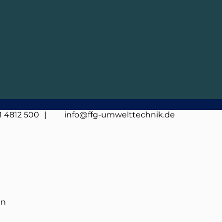
1 4812 500
| info@ffg-umwelttechnik.de
en