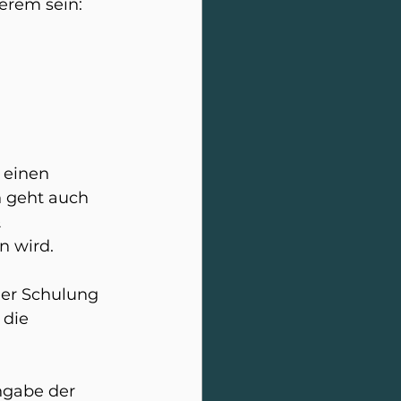
erem sein: 
 einen 
n geht auch 
 
n wird. 
er Schulung 
 die 
ngabe der 