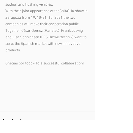
suction and flushing vehicles.
With their joint appearance at theSMAGUA show in 
Zaragoza from 19. 10-21. 10. 2021 the two 
companies will make their cooperation public. 
Together, César Gómez (Panatec), Frank Joswig 
and Lisa Sönnichsen (FFG Umwelttechnik) want to 
serve the Spanish market with new, innovative 
products.
Gracias por todo– To a successful collaboration!