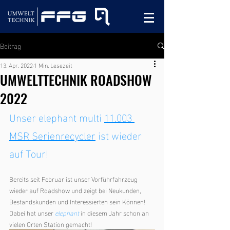
Beitrag
13. Apr. 2022
1 Min. Lesezeit
UMWELTTECHNIK ROADSHOW
2022
Unser elephant multi 
11.003 
MSR Serienrecycler
 ist wieder 
auf Tour!
Bereits seit Februar ist unser Vorführfahrzeug 
wieder auf Roadshow und zeigt bei Neukunden, 
Bestandskunden und Interessierten sein Können! 
Dabei hat unser 
elephant
in diesem Jahr schon an 
vielen Orten Station gemacht!