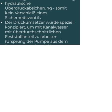
hydraulische
Überdruckabsicherung - somit
kein Verschleiß eines
Sicherheitsventils
Der Druckumsetzer wurde speziell
konzipiert, um mit Kanalwasser
mit überdurchschnittlichen
Feststoffanteil zu arbeiten
(Ursprung der Pumpe aus dem
Betonpumpenbereich)
maximale Leistungsausbeute,
ohne Leistungsverluste, die durch
Überströmen über das
Sicherheitsventil entstehen
FFG Umwelttechnik GmbH & Co. KG
| Mads-Clausen-Str. 7, 24939 Flensburg
| info@ffg-umwelttechnik.de
| +49
461 4812 500